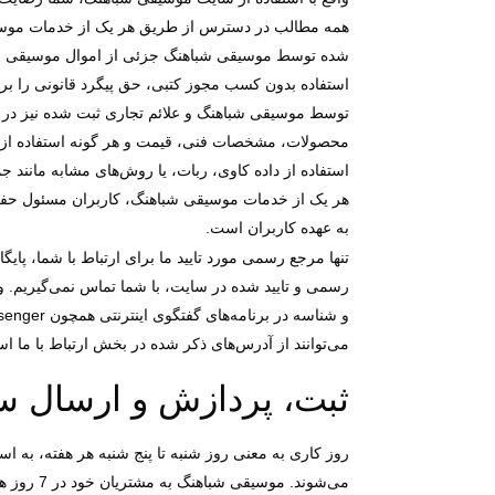
همه مطالب در دسترس از طریق هر یک از خدمات موسیقی شب
شده توسط موسیقی شباهنگ جزئی از اموال موسیقی شب
استفاده بدون کسب مجوز کتبی، حق پیگرد قانونی را برا
توسط موسیقی شباهنگ و علائم تجاری ثبت شده نیز در انح
محصولات، مشخصات فنی، قیمت و هر گونه استفاده از مش
استفاده از داده کاوی، ربات، یا روش‌‏های مشابه مانند
هر یک از خدمات موسیقی شباهنگ، کاربران مسئول حفظ م
به عهده کاربران است.
تنها مرجع رسمی مورد تایید ما برای ارتباط با شما، پا
رسمی و تایید شده در سایت، با شما تماس نمی‌‏گیریم.
و شناسه در برنامه‏‌های گفتگوی اینترنتی همچون
senger
می‏‌توانند از آدرس‌‏های ذکر شده در بخش ارتباط با ما است
ثبت، پردازش و ارسال 
روز کاری به معنی روز شنبه تا پنج شنبه هر هفته، به 
می‌‏شوند. موسیقی شباهنگ به مشتریان خود در 7 روز هفته و 24 ساعت در روز امکان سفارش‌‏گذاری می‌‏دهد.