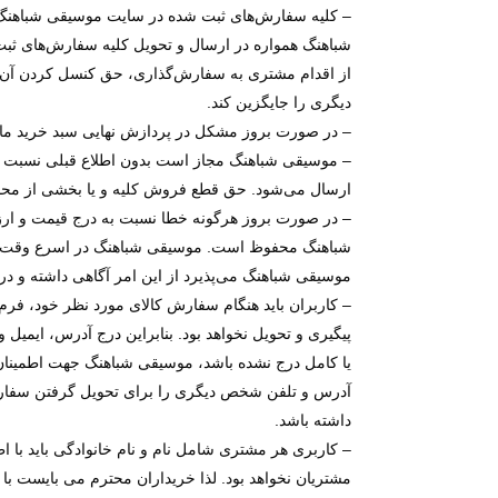
– کلیه سفارش‌‏های ثبت شده در سایت موسیقی شباهنگ 
شباهنگ همواره در ارسال و تحویل کلیه سفارش‌‏های ثبت
از اقدام مشتری به سفارش‌‏گذاری، حق کنسل کردن آن 
دیگری را جایگزین کند.
– در صورت بروز مشکل در پردازش نهایی سبد خرید مانند اتمام م
– موسیقی شباهنگ مجاز است بدون اطلاع قبلی نسبت به
ارسال می‌‏شود. حق قطع فروش کلیه و یا بخشی از محصو
– در صورت بروز هرگونه خطا نسبت به درج قیمت و ار
شباهنگ محفوظ است. موسیقی شباهنگ در اسرع وقت وجوه دریافتی را ط
موسیقی شباهنگ می‌پذیرد از این امر آگاهی داشته و د
– کاربران باید هنگام سفارش کالای مورد نظر خود، فر
پیگیری و تحویل نخواهد بود. بنابراین درج آدرس، ایمی
یا کامل درج نشده باشد، موسیقی شباهنگ جهت اطمینان
آدرس و تلفن شخص دیگری را برای تحویل گرفتن سفارش 
داشته باشد.
– کاربری هر مشتری شامل نام و نام خانوادگی باید با 
مشتریان نخواهد بود. لذا خریداران محترم می بایست ب