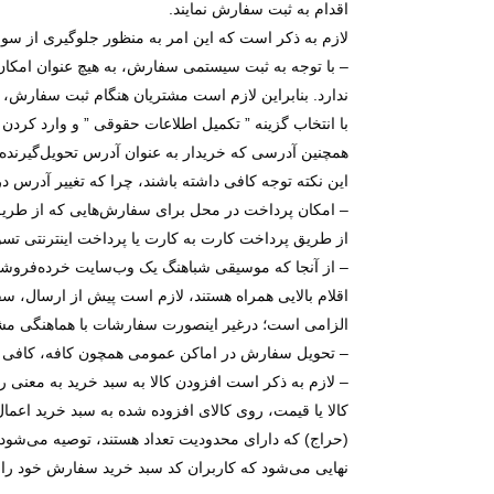
اقدام به ثبت سفارش نمایند.
لازم به ذکر است که این امر به منظور جلوگیری از سو
– با توجه به ثبت سیستمی سفارش، به هیچ عنوان امکا
ندارد. بنابراین لازم است مشتریان هنگام ثبت سفارش، ن
با انتخاب گزینه ” تکمیل اطلاعات حقوقی ” و وارد کر
همچنین آدرسی که خریدار به عنوان آدرس تحویل‌گیرنده
این نکته توجه کافی داشته باشند، چرا که تغییر آدرس د
– امکان پرداخت در محل برای سفارش‌هایی که از طریق ب
از طریق پرداخت کارت به کارت یا پرداخت اینترنتی تسو
– از آنجا که موسیقی شباهنگ یک وب‌سایت خرده‌فروشی 
اقلام بالایی همراه هستند، لازم است پیش از ارسال، سف
الزامی است؛ درغیر اینصورت سفارشات با هماهنگی مشتری کنسل 
– تحویل سفارش در اماکن عمومی همچون کافه، کافی نت،
– لازم به ذکر است افزودن کالا به سبد خرید به معنی رز
کالا یا قیمت، روی کالای افزوده شده به سبد خرید اعمال
(حراج) که دارای محدودیت تعداد هستند، توصیه می‌شود د
نهایی می‌شود که کاربران کد سبد خرید سفارش خود را 