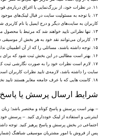
۱۱. در نظرات خود، از بزرگ‌نمایی یا اغراق درباره‌ی قوت‌ها یا ضعف‌های محصول خودداری کنید. بدیهی است تا حد ممکن هرگونه نظر مبالغه‌آمیز یا به دور از واقعیت تایید نخواهد شد.
۱۲. با توجه به مسئولیت سایت در قبال لینک‌های موجود
کاربران به سایت‌های دیگر و درج ایمیل یا نام کاربری ش
۱۳. تنها نظراتی تایید خواهند شد که مرتبط با محصول موردنظر باشند؛ لذا بحث‌های متفرقه و غیرمرتبط با محصول را مطرح نکنید.
۱۴. کاربران می‌توانند نقد خود به هر بخش از موسیقی شباهنگ را در قسمت مربوط اعلام کنند؛ لذا هیچ‌گونه نقدی را درباره‌ی سایت یا خدمات آن در قسمت نظرات ننویسید.
۱۵. توجه داشته باشند، مسائلی را که از آن اطمینان ندارید، به‌هیچ‌وجه در نظرات ثبت نکنید؛ همچنین از بازنشر شایعات یا اطلاعات غیرمطمئن درباره‌ی محصولات جدا خودداری کنید.
۱۶. بهتر است مطالبی در این بخش ثبت شود که برای بازدیدکنندگان سایت مفید باشد؛ لذا از بیان هرگونه مطالب شخصی، غیرمرتبط یا غیرضروری در این بخش پرهیز کنید.
۱۷. لازم است نظرات خود را به صورت نگارشی ثبت کرده
سایت را داشته باشد، لازمه‌ی تایید نظرات کاربران است
۱۸. کامنت هایی که با عرف جامعه مغایر هستند تایید نخواهند شد.
شرایط ارسال پرسش یا پاسخ:
– بهتر است پرسش و پاسخ کوتاه و مختصر باشد؛ زبان 
اینترنتی و استفاده از لینک خودداری کنید. – پرسش خو
اجتماعی در بخش پرسش و پاسخ پرهیز کنید. توجه داشته ب
پس از فروش با امور مشتریان موسیقی شباهنگ (شماره