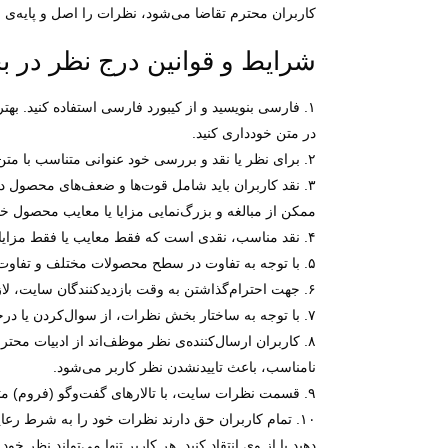
کاربران محترم تقاضا می‌شود، نظرات را اصل و پایه‌ی ا
شرایط و قوانین درج نظر در 
در متن خودداری کنید.
۲. برای نظر یا نقد و بررسی خود عنوانی متناسب با متن انتخاب کنید. یک عنوان خوب کاربران را برای خواندن نظر شما ترغیب خواهد کرد.
۳. نقد کاربران باید شامل قوت‌ها و ضعف‌های محصول د
ممکن از مبالغه و بزرگ‌نمایی مزایا یا معایب محصول خو
۴. نقد مناسب، نقدی است که فقط معایب یا فقط مزایا را در نظر نگیرد؛ بلکه به‌طور واقع‌بینانه معایب و مزایای هر محصول را در کنار هم بررسی کند.
۵. با توجه به تفاوت در سطح محصولات مختلف و تفاوت عمده در قیمت‌های آن‌ها، لازم است نقد و بررسی هر محصول با توجه به قیمت آن صورت گیرد؛ نه به‌صورت مطلق.
۶. جهت احترام‌گذاشتن به وقت بازدیدکنندگان سایت، لازم است هنگام نوشتن نقد، مطالب غیرضروری را حذف کرده و فقط مطالب ضروری و مفید را در نقدتان لحاظ کنید.
۷. با توجه به ساختار بخش نظرات، از سوال‌کردن یا درخواست راهنمایی در این بخش خودداری کرده و سوال یا درخواست راهنمایی خود را در بخش پرسش و پاسخ مطرح کنید.
۸. کاربران ارسال‌کننده‌ی نظر موظف‌اند از ادبیات محترم
نامناسب، باعث تاییدنشدن نظر کاربر می‌شود.
۹. قسمت نظرات سایت، با تالارهای گفت‌وگو (فروم) متفاوت است؛ لذا برای حفظ ساختار، مباحث خارج از چهارچوبی که حالت بحث و گفت‌وگو دارد، تایید نخواهد شد.
۱۰. تمام کاربران حق دارند نظرات خود را به شرط رعای
دهید یا از وی انتقاد کنید. هر کاربر تنها می‌تواند نظر خ