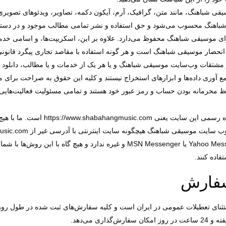
اهنگ، مانند متن، گرافیک، آرم، آیکون دکمه، تصاویر، ویدئوهای تصویری، موار
اهنگ محسوب می‏‌شود و حق استفاده و نشر تمامی مطالب موجود و در دست
ی موسیقی شباهنگ محفوظ می‏‌دارد. علاوه بر این، اسکریپت‌ها، و اسامی خدم
صار موسیقی شباهنگ است و هر گونه استفاده با مقاصد تجاری پیگرد قانونی دار
تقات وب‏‌سایت موسیقی شباهنگ و یا هر یک از خدمات و یا مطالب، دانلود یا
 جمع آوری داده‌‏ها و ابزارهای استخراج نیستند و کلیه این حقوق به صراحت ب
حرمانه بودن حساب و رمز عبور خود هستند و تمامی مسئولیت فعالیت‌‏هایی ک
یگاه رسمی این سایت یعنی
https://www.shabahangmusic.com
است. ما با هی
 وب سایت موسیقی شباهنگ هیچگونه سایت اینترنتی با آدرسی غیر از
usic.com
Yahoo Mes
یا
MSN
Messenger و غیره ندارد و هیچ ‏گاه با این روش‏‌ها
فاده کنند.
سفارش
استثنای تعطیلات عمومی در ایران است و کلیه سفارش‏‌های ثبت شده در طول رو