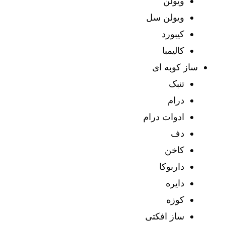
ویولن
ویولن سل
کیبورد
کالیمبا
ساز کوبه ای
تنبک
درام
ادوات درام
دف
کاخن
داربوکا
دایره
کوزه
ساز افکتی