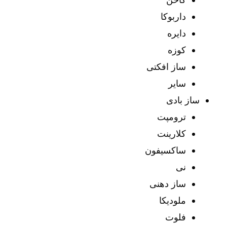
داربوکا
دایره
کوزه
ساز افکتی
سایر
ساز بادی
ترومپت
کلارینت
ساکسیفون
نی
ساز دهنی
ملودیکا
فلوت