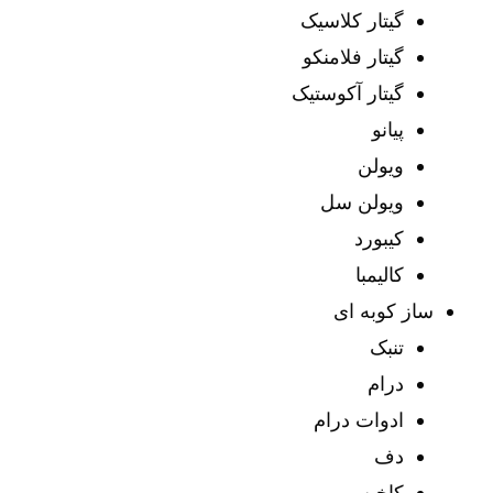
گیتار کلاسیک
گیتار فلامنکو
گیتار آکوستیک
پیانو
ویولن
ویولن سل
کیبورد
کالیمبا
ساز کوبه ای
تنبک
درام
ادوات درام
دف
کاخن