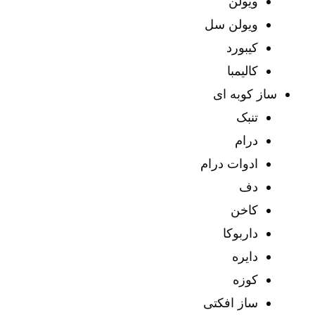
ویولن
ویولن سل
کیبورد
کالیمبا
ساز کوبه ای
تنبک
درام
ادوات درام
دف
کاخن
داربوکا
دایره
کوزه
ساز افکتی