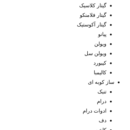
گیتار کلاسیک
گیتار فلامنکو
گیتار آکوستیک
پیانو
ویولن
ویولن سل
کیبورد
کالیمبا
ساز کوبه ای
تنبک
درام
ادوات درام
دف
کاخن