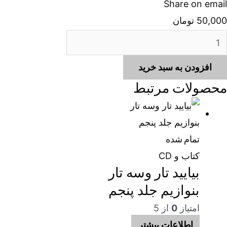
Share on email
50,000
تومان
رترین
ای
افزودن به سبد خرید
یچارد
محصولات مرتبط
لایدرمن
دد
تمام شده
کتاب و CD
بیایید تار وسه تار
بنوازیم جلد پنجم
امتیاز
0
از 5
اطلاعات بیشتر