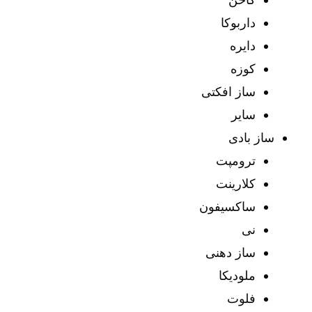
داربوکا
دایره
کوزه
ساز افکتی
سایر
ساز بادی
ترومپت
کلارینت
ساکسیفون
نی
ساز دهنی
ملودیکا
فلوت