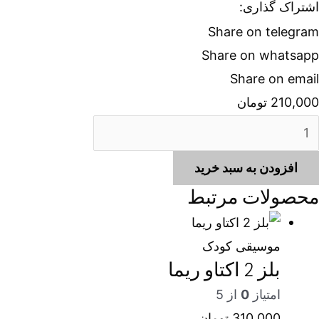
اشتراک گذاری:
Share on telegram
Share on whatsapp
Share on email
210,000
تومان
لز
1.
افزودن به سبد خرید
کتاو
محصولات مرتبط
ها
دد
موسیقی کودک
بلز 2 اکتاو ریما
امتیاز
0
از 5
310,000
تومان