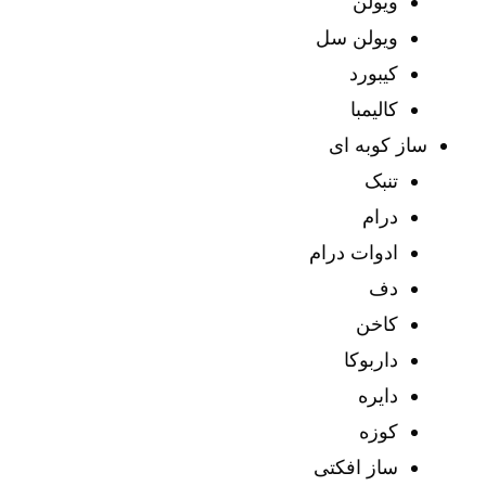
ویولن
ویولن سل
کیبورد
کالیمبا
ساز کوبه ای
تنبک
درام
ادوات درام
دف
کاخن
داربوکا
دایره
کوزه
ساز افکتی