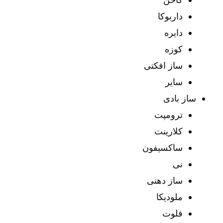
داربوکا
دایره
کوزه
ساز افکتی
سایر
ساز بادی
ترومپت
کلارینت
ساکسیفون
نی
ساز دهنی
ملودیکا
فلوت