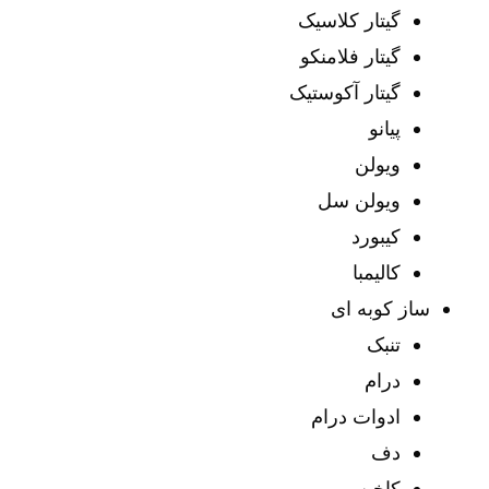
گیتار کلاسیک
گیتار فلامنکو
گیتار آکوستیک
پیانو
ویولن
ویولن سل
کیبورد
کالیمبا
ساز کوبه ای
تنبک
درام
ادوات درام
دف
کاخن