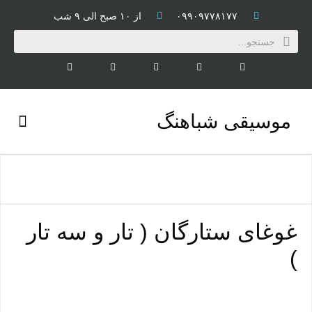
۰۹۹۰۹۷۷۸۱۷۷
از ۱۰ صبح الی ۹ شب
موسیقی شباهنگ
کتاب و CD
غوغای ستارگان ( تار و سه تار
)