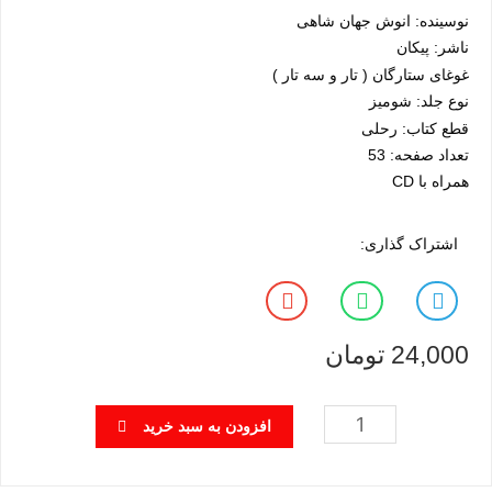
نوسینده: انوش جهان شاهی
ناشر: پیکان
غوغای ستارگان ( تار و سه تار )
نوع جلد: شومیز
قطع کتاب: رحلی
تعداد صفحه: 53
همراه با CD
اشتراک گذاری:
24,000
تومان
افزودن به سبد خرید