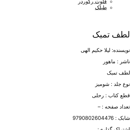
فلوت رکوردر
طبلک
لطف تمبک
نویسنده: لیلا حکیم الهی
ناشر : ماهور
لطف تمبک
نوع جلد : شومیز
قطع کتاب : رحلی
تعداد صفحه : –
شابک : 9790802604476
اشتراک گذاری: