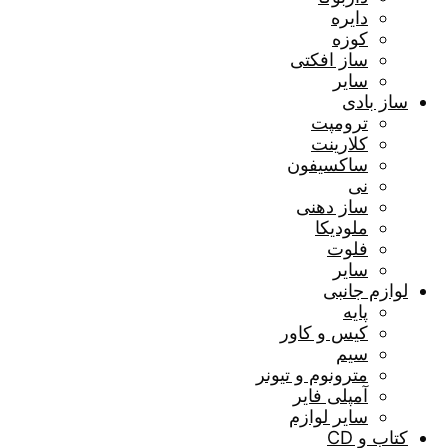
دایره
کوزه
ساز افکتی
سایر
ساز بادی
ترومپت
کلارینت
ساکسیفون
نی
ساز دهنی
ملودیکا
فلوت
سایر
لوازم جانبی
پایه
کیس و کاور
سیم
مترونوم و تیونر
آمپلی فایر
سایر لوازم
کتاب و CD