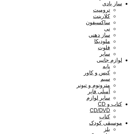
ساز بادی
ترومپت
کلارینت
ساکسیفون
نی
ساز دهنی
ملودیکا
فلوت
سایر
لوازم جانبی
پایه
کیس و کاور
سیم
مترونوم و تیونر
آمپلی فایر
سایر لوازم
کتاب و CD
CD/DVD
کتاب
موسیقی کودک
بلز