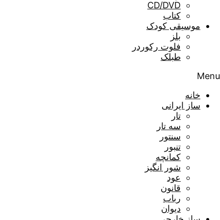
CD/DVD
کتاب
موسیقی کودک
بلز
فلوت رکوردر
طبلک
Menu
خانه
ساز ایرانی
تار
سه تار
سنتور
تنبور
کمانچه
شور انگیز
عود
قانون
رباب
دیوان
ساز خارجی