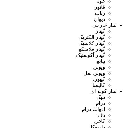
عود
قانون
رباب
دیوان
ساز خارجی
گیتار
گیتار الکتریک
گیتار کلاسیک
گیتار فلامنکو
گیتار آکوستیک
پیانو
ویولن
ویولن سل
کیبورد
کالیمبا
ساز کوبه ای
تنبک
درام
ادوات درام
دف
کاخن
داربوکا