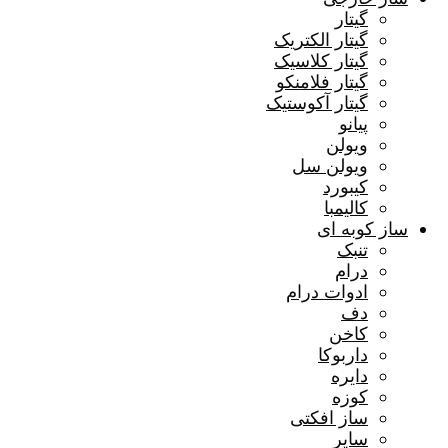
گیتار
گیتار الکتریک
گیتار کلاسیک
گیتار فلامنکو
گیتار آکوستیک
پیانو
ویولن
ویولن سل
کیبورد
کالیمبا
ساز کوبه ای
تنبک
درام
ادوات درام
دف
کاخن
داربوکا
دایره
کوزه
ساز افکتی
سایر