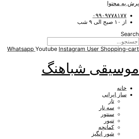
پرش به محتوا
۰۹۹۰۹۷۷۸۱۷۷
از ۱۰ صبح الی ۹ شب
Search
Whatsapp
Youtube
Instagram
User
Shopping-cart
موسیقی شباهنگ
خانه
ساز ایرانی
تار
سه تار
سنتور
تنبور
کمانچه
شور انگیز