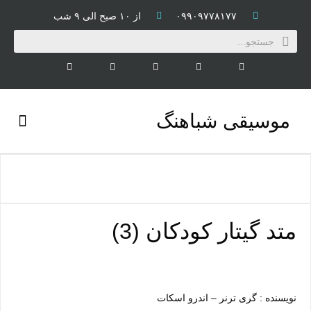
۰۹۹۰۹۷۷۸۱۷۷
از ۱۰ صبح الی ۹ شب
موسیقی شباهنگ
کتاب و CD
متد گیتار کودکان (3)
نویسنده : گری ترنر – اندرو اسکات