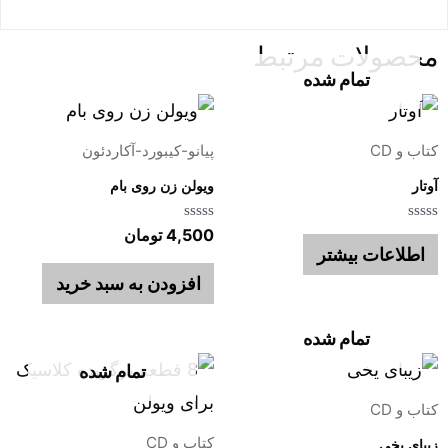
محصولات مرتبط
تمام شده
کتاب و CD
پیانو-کیبورد-آکاردئون
آوتار
ویولن زن روی بام
امتیاز
امتیاز
4,500
تومان
0
0
اطلاعات بیشتر
از
از
5
5
افزودن به سبد خرید
تمام شده
تمام شده
کتاب و CD
کتاب و CD
زیبای یخی