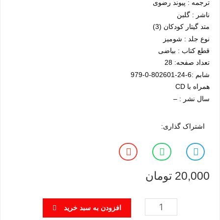
ترجمه : پیوند رضوی
ناشر : گلبن
متد گیتار کودکان (3)
نوع جلد : شومیز
قطع کتاب : بیاضی
تعداد صفحه: 28
شابم :6-24-802601-0-979
همراه با CD
سال نشر : –
اشتراک گذاری:
20,000
تومان
افزودن به سبد خرید