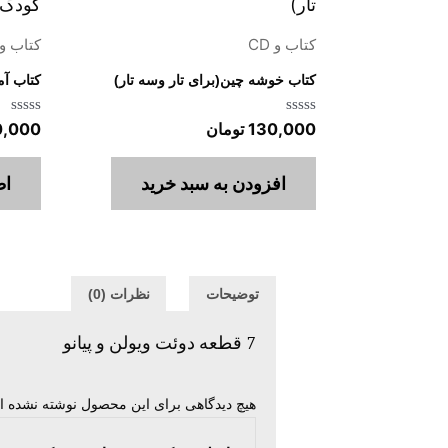
کتاب و CD
کتاب و CD
کتاب خوشه چین(برای تار وسه تار)
کتاب آ
امتیاز
امتیاز
130,000
تومان
0,000
0
0
از
از
5
5
افزودن به سبد خرید
اط
توضیحات
نظرات (0)
7 قطعه دوئت ویولن و پیانو
هیچ دیدگاهی برای این محصول نوشته نشده 